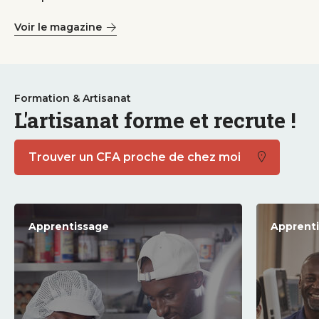
Voir le magazine
Formation & Artisanat
L'artisanat forme et recrute !
Trouver un CFA proche de chez moi
Apprentissage
Apprent