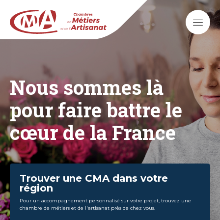
Aller
au
contenu
principal
Nous sommes là
pour faire battre le
cœur de la France
Trouver une CMA dans votre
région
Pour un accompagnement personnalisé sur votre projet, trouvez une
chambre de métiers et de l'artisanat près de chez vous.