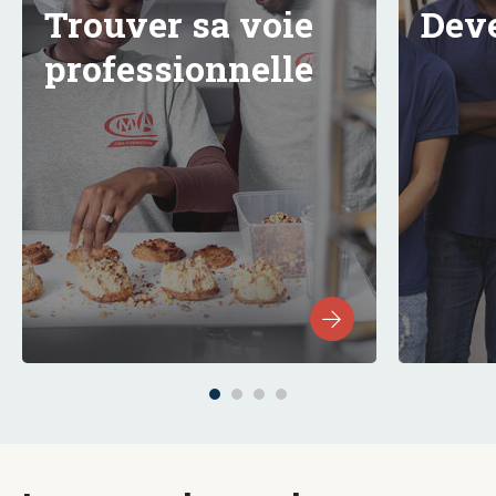
Trouver sa voie
Deve
professionnelle