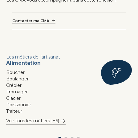
Contacter ma CMA
Les métiers de l'artisanat
Alimentation
Bâ
Boucher
Ca
Boulanger
Ca
Crêpier
Ch
Fromager
Ch
Glacier
Co
Poissonnier
Me
Traiteur
Pl
Voir tous les métiers (+6)
Voi