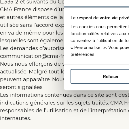
L.335-2 et suivants du Code de la Propriété intelle
CMA France dispose d’une charte graphique desti
et autres éléments de la marque CMA France, ce
Le respect de votre vie privé
utilisée sans l’accord expresse et préalable (autor
Les cookies nous permettent 
en va de même pour les photos et illustrations figu
fonctionnalités relatives aux 
lesquelles sont également protégées par le Code de
consentez à l’utilisation de 
« Personnaliser ». Vous pouv
Les demandes d’autorisation de reproduction de c
préférences.
communication@cma-france.fr.
Nous nous efforçons de vous offrir sur ce site une 
actualisée. Malgré tout le soin que nous y apport
Refuser
peuvent apparaître. Nous ferons au mieux pour cor
seront signalées.
Les informations contenues dans ce site sont des
indications générales sur les sujets traités. CMA 
responsables de l’utilisation et de l’interprétation
internautes.