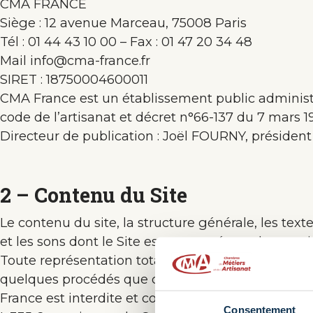
CMA FRANCE
Siège : 12 avenue Marceau, 75008 Paris
Tél : 01 44 43 10 00 – Fax : 01 47 20 34 48
Mail info@cma-france.fr
SIRET : 18750004600011
CMA France est un établissement public administrat
code de l’artisanat et décret n°66-137 du 7 mars 1
Directeur de publication : Joël FOURNY, présiden
2 – Contenu du Site
Le contenu du site, la structure générale, les tex
et les sons dont le Site est composé sont la propr
Toute représentation totale ou partielle de ce Sit
quelques procédés que ce soient, sans l’autorisa
France est interdite et constituerait une contrefaç
Consentement