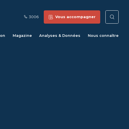
3006
Vous accompagner
Reche
ion
Magazine
Analyses & Données
Nous connaître