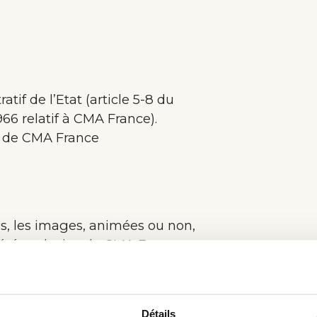
if de l’Etat (article 5-8 du
966 relatif à CMA France).
t de CMA France
tes, les images, animées ou non,
iété exclusive de CMA France.
e et de son Contenu, par
tion préalable expresse de CMA
on sanctionnée par les articles
Détails