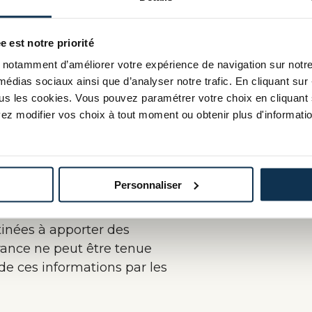
ctuelle.
née à régir les usages du logo
tte marque ne peut être
e est notre priorité
isation écrite) de CMA France. Il
notamment d’améliorer votre expérience de navigation sur notre s
rant sur le présent site,
médias sociaux ainsi que d’analyser notre trafic. En cliquant sur 
 la propriété intellectuelle.
tous les cookies. Vous pouvez paramétrer votre choix en cliquant 
ez modifier vos choix à tout moment ou obtenir plus d'informatio
ontenu sont à adresser à :
information fiable et
ons, des erreurs ou omissions
Personnaliser
riger les erreurs qui nous
tinées à apporter des
France ne peut être tenue
 de ces informations par les