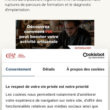
ruptures de parcours de formation et le diagnostic
d'implantation.
Formez-vous à l’IA
Consentement
Détails
À propos des cookies
Découvrez notre programme complet de webinaires, de
formations et d’accompagnements dédiés à l’intelligence
Le respect de votre vie privée est notre priorité
artificielle, spécialement conçu pour les artisans. Objectif :
faire de l’IA un véritable levier de performance
,
Les cookies nous permettent notamment d’améliorer
capable d’optimiser votre organisation et de soutenir le
votre expérience de navigation sur notre site, d’offrir des
développement de votre entreprise.
fonctionnalités relatives aux médias sociaux ainsi que