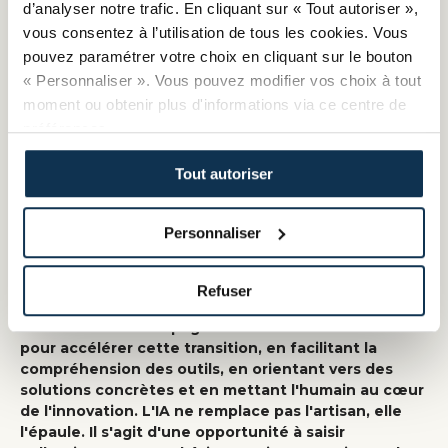
d’analyser notre trafic. En cliquant sur « Tout autoriser »,
Vers une IA responsable et utile
vous consentez à l’utilisation de tous les cookies. Vous
La question environnementale s'impose dans le
pouvez paramétrer votre choix en cliquant sur le bouton
déploiement de l'IA. L'impact carbone des infrastructures
« Personnaliser ». Vous pouvez modifier vos choix à tout
et la consommation énergétique sont à prendre en
moment ou obtenir plus d'informations via ce centre de
compte. Des référentiels d'écoconception et d'IA frugale
préférences.
voient le jour pour orienter les usages. Le défi est de
promouvoir une IA utile, éthique et accessible, au service
Tout autoriser
des valeurs humaines et de la performance durable des
entreprises artisanales.
Personnaliser
L'intelligence artificielle n'est pas une fin en soi mais
un levier pour moderniser, renforcer et pérenniser
Refuser
l'activité artisanale. Son adoption doit être guidée,
sécurisée et accompagnée. Les CMA se mobilisent
pour accélérer cette transition, en facilitant la
compréhension des outils, en orientant vers des
solutions concrètes et en mettant l'humain au cœur
de l'innovation. L'IA ne remplace pas l'artisan, elle
l'épaule. Il s'agit d'une opportunité à saisir