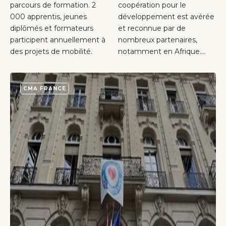
parcours de formation. 2
coopération pour le
000 apprentis, jeunes
développement est avérée
diplômés et formateurs
et reconnue par de
participent annuellement à
nombreux partenaires,
des projets de mobilité.
notamment en Afrique....
CMA FRANCE