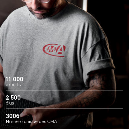
11 000
experts
2 500
élus
3006
Numéro unique des CMA