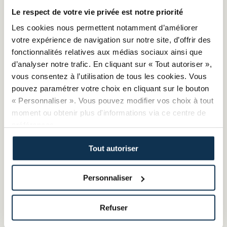
Le respect de votre vie privée est notre priorité
Les cookies nous permettent notamment d’améliorer
votre expérience de navigation sur notre site, d’offrir des
fonctionnalités relatives aux médias sociaux ainsi que
d’analyser notre trafic. En cliquant sur « Tout autoriser »,
Un peu d'histoire
Notre
régionalisation
vous consentez à l’utilisation de tous les cookies. Vous
De la création des
pouvez paramétrer votre choix en cliquant sur le bouton
chambres de métiers
Voir plus grand pour agir
« Personnaliser ». Vous pouvez modifier vos choix à tout
jusqu'au nouveau nom
plus près !
moment ou obtenir plus d'informations via ce centre de
CMA France
préférences.
Tout autoriser
Personnaliser
Une certification
pour nos
Refuser
formations