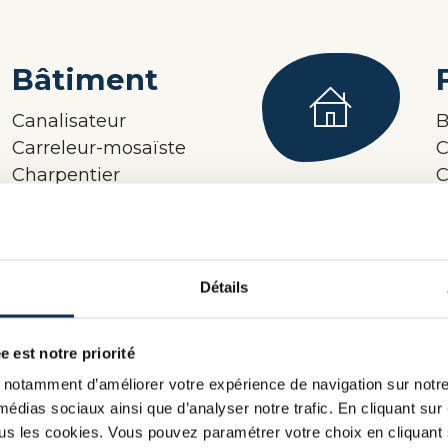
Bâtiment
Canalisateur
B
Carreleur-mosaïste
C
Charpentier
C
Chauffagiste
E
Couvreur
E
Menuisier
F
Plombier
d
Détails
F
Voir tous les métiers (+5)
e est notre priorité
V
notamment d’améliorer votre expérience de navigation sur notre s
médias sociaux ainsi que d’analyser notre trafic. En cliquant sur 
tous les cookies. Vous pouvez paramétrer votre choix en cliquant 