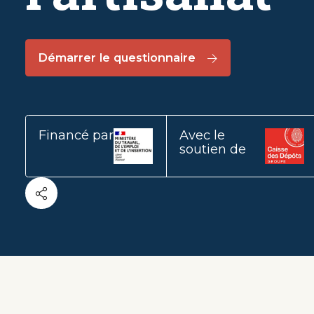
Démarrer le questionnaire
Financé par
Fichier
Avec le
Fichier
source
soutien de
source
Metier