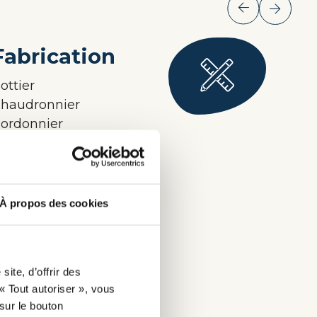
Fabrication
Se
ottier
Acc
haudronnier
Car
ordonnier
Cha
béniste
Coif
ncadreur
Cor
acteur d'instruments
Est
e musique
cos
À propos des cookies
erronnier
Méc
oir tous les métiers (+27)
Voir 
ite, d’offrir des
« Tout autoriser », vous
sur le bouton