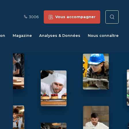
3006
Vous accompagner
Reche
ion
Magazine
Analyses & Données
Nous connaître
Fichier
source