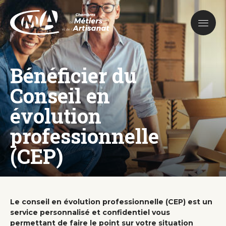
Aller
au
contenu
principal
Bénéficier du
Conseil en
évolution
professionnelle
(CEP)
Le conseil en évolution professionnelle (CEP) est un
service personnalisé et confidentiel vous
permettant de faire le point sur votre situation