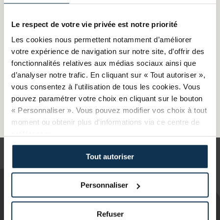
Pour les CMA, il constitue un outil d’accompagnement
professionnel pour les travailleurs indépendants et les
Le respect de votre vie privée est notre priorité
salariés : reconversion professionnelle, création d’activité,
création d’entreprise, sécurisation dans l’emploi ou
Les cookies nous permettent notamment d’améliorer
évolution interne dans l’artisanat…
votre expérience de navigation sur notre site, d’offrir des
En 2020 et 2021, plus de 20 800 temps
fonctionnalités relatives aux médias sociaux ainsi que
d’accompagnement ont été réalisés par les conseillers en
d’analyser notre trafic. En cliquant sur « Tout autoriser »,
évolution professionnelle de cinq CMA, dans 39
départements et plus de 100 sites différents.
vous consentez à l’utilisation de tous les cookies. Vous
pouvez paramétrer votre choix en cliquant sur le bouton
Pour prendre RDV et tout savoir sur le CEP >>
Mon CEP -
« Personnaliser ». Vous pouvez modifier vos choix à tout
Conseil en évolution professionnelle
moment ou obtenir plus d'informations via ce centre de
préférences.
Tout autoriser
Personnaliser
Refuser