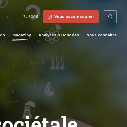
3006
Vous accompagner
Reche
ion
Magazine
Analyses & Données
Nous connaître
sociétale