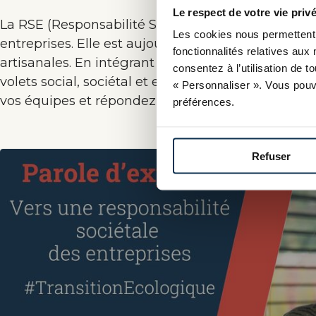
Le respect de votre vie privé
La RSE (Responsabilité Sociétale des Entreprises)
Les cookies nous permettent 
entreprises. Elle est aujourd’hui un levier stratég
fonctionnalités relatives aux 
artisanales. En intégrant des pratiques responsabl
consentez à l’utilisation de 
volets social, sociétal et environnemental – vous 
« Personnaliser ». Vous pouv
vos équipes et répondez aux attentes de vos client
préférences.
Refuser