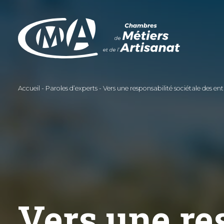
Aller
au
contenu
principal
Accueil
Paroles d’experts
Vers une responsabilité sociétale des ent
Vers une re