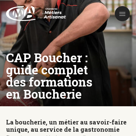
Aller
au
contenu
principal
CAP Boucher :
guide complet
des formations
en Boucherie
La boucherie, un métier au savoir-faire
unique, au service de la gastronomie