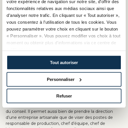
Charcutier Traiteur RNCP38527
votre expérience de navigation sur notre site, d’offrir des
fonctionnalités relatives aux médias sociaux ainsi que
De l’exécution à la direction
d’analyser notre trafic. En cliquant sur « Tout autoriser »,
Le BM (Brevet de Maîtrise) boucher-charcutier-traiteur est
vous consentez à l’utilisation de tous les cookies. Vous
un diplôme de niveau supérieur (anciennement niveau
équivalent Bac+2) destiné aux professionnels
pouvez paramétrer votre choix en cliquant sur le bouton
expérimentés souhaitant attester d’un haut niveau
« Personnaliser ». Vous pouvez modifier vos choix à tout
d’expertise technique et des compétences nécessaires à
moment ou obtenir plus d'informations via ce centre de
la direction d’une entreprise artisanale (gestion,
préférences.
management, management de la qualité,
création/reprise).
Tout autoriser
Il existe en 2 options :
option productions bouchères,
Personnaliser
option productions charcutières et traiteurs
Le BM atteste de compétences techniques de haut
Refuser
niveau, d’aptitudes en gestion et management, ainsi que
d’une maîtrise parfaite de la production, de l’innovation et
du conseil. Il permet aussi bien de prendre la direction
d’une entreprise artisanale que de viser des postes de
responsable de production, chef d’équipe, chef de