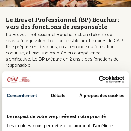
Le Brevet Professionnel (BP) Boucher :
vers des fonctions de responsable
Le Brevet Professionnel Boucher est un diplôme de
niveau 4 (équivalent bac), accessible aux titulaires du CAP.
Il se prépare en deux ans, en alternance ou formation
continue, et vise une montée en compétence
significative. Le BP prépare en 2 ans à des fonctions de
responsable :
Responsable de production
Responsable de laboratoire
Ouvrier hautement qualifié
Consentement
Détails
À propos des cookies
Le BP ouvre la voie à la création ou à la reprise d’une
boucherie, à l’encadrement d’équipe et à la formation de
futurs apprentis
Le respect de votre vie privée est notre priorité
Le BM (Brevet de Maîtrise) BM Boucher
Les cookies nous permettent notamment d’améliorer