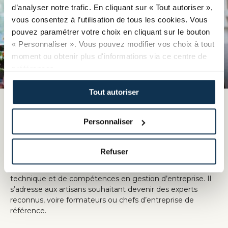
d’analyser notre trafic. En cliquant sur « Tout autoriser »,
vous consentez à l’utilisation de tous les cookies. Vous
pouvez paramétrer votre choix en cliquant sur le bouton
« Personnaliser ». Vous pouvez modifier vos choix à tout
moment ou obtenir plus d'informations via ce centre de
préférences.
Tout autoriser
Le Brevet de Maîtrise (BM) Fleuriste
RNCP37866
Personnaliser
L'excellence artisanale
Le Brevet de Maîtrise (BM) Fleuriste est le plus haut
Refuser
diplôme de la filière artisanale (niveau 5 au RNCP,
équivalent Bac+2). Il atteste à la fois d’une expertise
technique et de compétences en gestion d’entreprise. Il
s’adresse aux artisans souhaitant devenir des experts
reconnus, voire formateurs ou chefs d’entreprise de
référence.