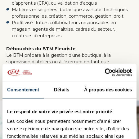
d’apprentis (CFA), ou validation d’acquis
Matières enseignées : botanique avancée, techniques
professionnelles, création, commerce, gestion, droit
Profil visé : futurs collaborateurs responsables en
magasin, agents de maîtrise, cadres du secteur,
créateurs d’entreprises
Débouchés du BTM Fleuriste
Le BTM prépare à la gestion d’une boutique, à la
supervision d’ateliers ou à l’exercice en tant que
responsable chez des fleuristes haut de gamme, sociétés
événementielles, grandes enseignes ou franchises, travail
à l’international. Il représente un tremplin vers des postes
de management ou la création d’entreprise
Consentement
Détails
À propos des cookies
Le respect de votre vie privée est notre priorité
Les cookies nous permettent notamment d’améliorer
votre expérience de navigation sur notre site, d’offrir des
fonctionnalités relatives aux médias sociaux ainsi que