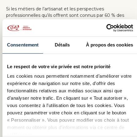
Si les métiers de l’artisanat et les perspectives
professionnelles qu’ils offrent sont connus par 60 % des
16-29 ans, ils restent majoritairement associés à des
métiers manuels (89 %) et pour lesquels l’excellence est
de mise (70 %). Faire le choix de l’artisanat, c’est
s’appliquer à intégrer et transmettre tous les savoir-faire
Consentement
Détails
À propos des cookies
exigeants et les compétences techniques.
L’apprentissage permet de faciliter ce passage dans la vie
professionnelle pour 90 % des jeunes car il permet
Le respect de votre vie privée est notre priorité
d’acquérir de la maturité et de devenir indépendant
financièrement (89%). Il permet aussi et surtout une
Les cookies nous permettent notamment d’améliorer votre
insertion professionnelle plus rapide et réussie.
expérience de navigation sur notre site, d’offrir des
fonctionnalités relatives aux médias sociaux ainsi que
C’est tout le sens de la Semaine de l’apprentissage dans
d’analyser notre trafic. En cliquant sur « Tout autoriser »,
l’artisanat organisée par le réseau des CMA, qui se déroule
tous les ans fin janvier/début février sur tout le territoire :
vous consentez à l’utilisation de tous les cookies. Vous
faire découvrir au plus grand nombre les parcours de
pouvez paramétrer votre choix en cliquant sur le bouton
formation et opportunités proposés par la formation par
« Personnaliser ». Vous pouvez modifier vos choix à tout
apprentissage dans l’artisanat, et se lancer dans l’aventure
moment ou obtenir plus d'informations via ce centre de
pour devenir acteur de sa vie professionnelle.
préférences.