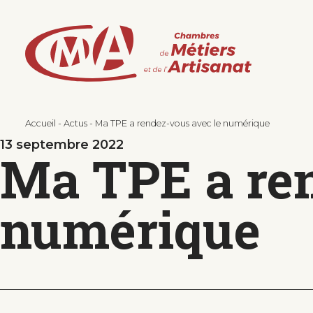
Aller
au
contenu
principal
Accueil
Actus
Ma TPE a rendez-vous avec le numérique
13 septembre 2022
Ma TPE a ren
numérique