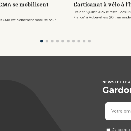
s CMA se mobilisent
L’artisanat à vélo à l
Les 2 et 3 juillet 2026, le réseau des 
France" à Aubervilliers (93) : un ren
 des CMA est pleinement mobilisé pour
NEWSLETTER
Gardon