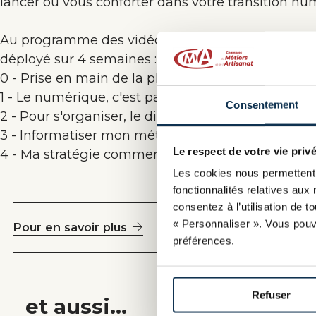
lancer ou vous conforter dans votre transition nu
Au programme des vidéos, des webinaires, des qui
déployé sur 4 semaines :
0 - Prise en main de la plateforme FUN MOOC
1 - Le numérique, c'est pas catastrophique !
Consentement
2 - Pour s'organiser, le digital, c'est génial
3 - Informatiser mon métier ? C'est le simplifier
Le respect de votre vie privé
4 - Ma stratégie commerciale ? Une réussite digi
Les cookies nous permettent 
fonctionnalités relatives aux 
consentez à l’utilisation de 
« Personnaliser ». Vous pouv
Pour en savoir plus
préférences.
Refuser
et aussi...