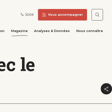
3006
Vous accompagner
Reche
ion
Magazine
Analyses & Données
Nous connaître
c le