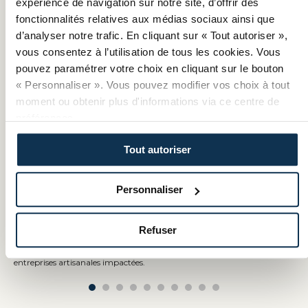
expérience de navigation sur notre site, d’offrir des
fonctionnalités relatives aux médias sociaux ainsi que
d’analyser notre trafic. En cliquant sur « Tout autoriser »,
vous consentez à l’utilisation de tous les cookies. Vous
pouvez paramétrer votre choix en cliquant sur le bouton
« Personnaliser ». Vous pouvez modifier vos choix à tout
moment ou obtenir plus d'informations via ce centre de
préférences.
Tout autoriser
Personnaliser
CMA À VOS CÔTÉS
Entreprises impactées par les incendies : les CMA se
mobilisent aux côtés des artisans
Refuser
Face aux incendies exceptionnels qui touchent plusieurs territoires, le
réseau des CMA est pleinement mobilisé pour accompagner les
entreprises artisanales impactées.