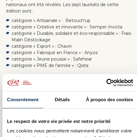
nationaux ont été révélés. Les sept lauréats de cette
édition sont :
catégorie « Artisanale » : Retouch'up
catégorie « Créative et innovante » : Semper Invicta
catégorie « Durable, solidaire et éco-responsable » : Frais
Malin Déstockage
catégorie « Export » : Chavin
catégorie « Fabriqué en France » : Anyos
catégorie « Jeune pousse » : Safehear
catégorie « PME de l'année » : Qista
Les lauréats remportent un Trophée PME RMC et une
campagne publicitaire d’une valeur de 100 000 euros brut
sur l’antenne de RMC.
Consentement
Détails
À propos des cookies
En savoir plus sur les trophées
Le respect de votre vie privée est notre priorité
et aussi...
Les cookies nous permettent notamment d’améliorer votre