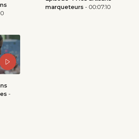
ans
marqueteurs
00:07:10
10
ans
res