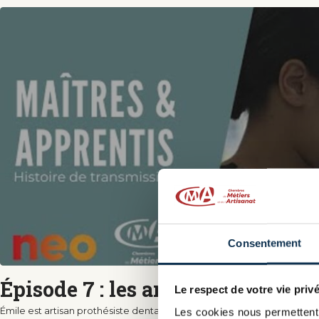
Consentement
Épisode 7 : les artisans prothési
Le respect de votre vie privé
Émile est artisan prothésiste dentaire depuis 40 ans. Un métier passio
Les cookies nous permettent 