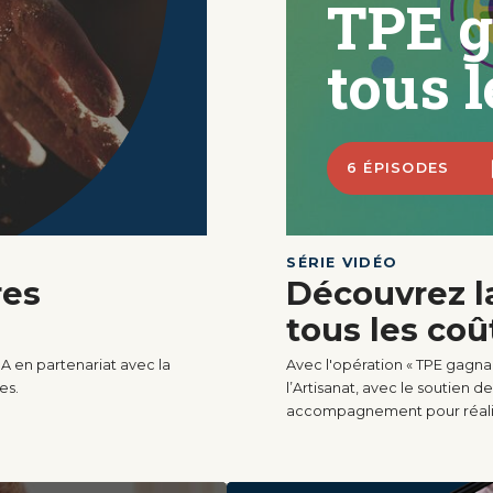
TPE g
tous l
6 ÉPISODES
SÉRIE VIDÉO
res
Découvrez l
tous les coû
MA en partenariat avec la
Avec l'opération « TPE gagnan
es.
l’Artisanat, avec le soutien 
accompagnement pour réalis