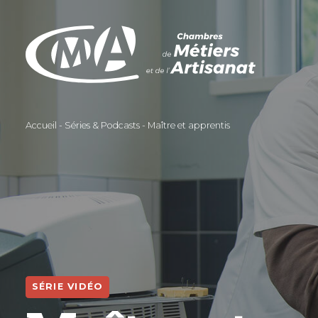
Aller
au
contenu
principal
Accueil
Séries & Podcasts
Maître et apprentis
SÉRIE VIDÉO