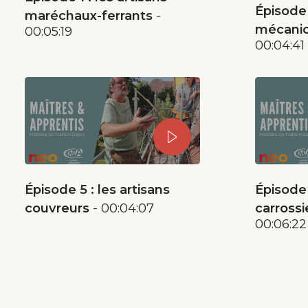
Épisode 
maréchaux-ferrants
mécanic
00:05:19
00:04:41
Épisode 5 : les artisans
Épisode 
couvreurs
00:04:07
carrossi
00:06:22