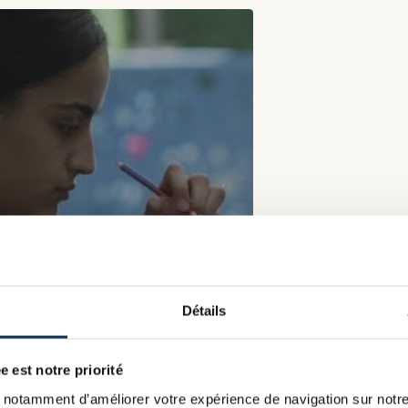
Détails
stes dentaires
e est notre priorité
n qu’il aime transmettre à Hiba,
notamment d’améliorer votre expérience de navigation sur notre s