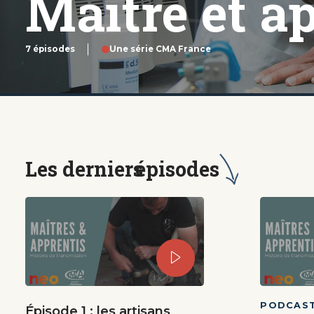
Maître et a
7 épisodes
Une série CMA France
Les derniers
épisodes
PODCAST
Épisode 1 : les artisans