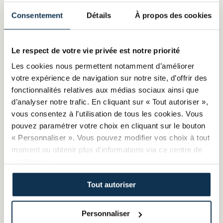
On répond à vos questions
Consentement
Détails
À propos des cookies
Y a-t-il des titres spécifiques pour
Le respect de votre vie privée est notre priorité
les artisans d'art ?
Les cookies nous permettent notamment d’améliorer
votre expérience de navigation sur notre site, d’offrir des
fonctionnalités relatives aux médias sociaux ainsi que
d’analyser notre trafic. En cliquant sur « Tout autoriser »,
Comment savoir si une activité est
vous consentez à l’utilisation de tous les cookies. Vous
artisanale ?
pouvez paramétrer votre choix en cliquant sur le bouton
« Personnaliser ». Vous pouvez modifier vos choix à tout
moment ou obtenir plus d'informations via ce centre de
préférences.
Qui peut se dire Artisan ?
Tout autoriser
Personnaliser
Est-il obligatoire de s'inscrire à la