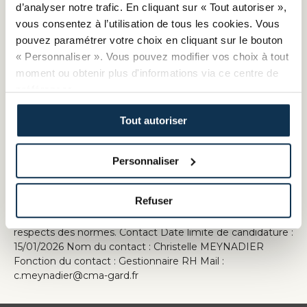
SIÈGE SOCIAL : 59 ter chemin Verdale 31240 Saint-Jean •
d’analyser notre trafic. En cliquant sur « Tout autoriser »,
+33 5 62 22 94 22 • crma@crma-occitanie.fr •
vous consentez à l’utilisation de tous les cookies. Vous
www.artisanat-occitanie.fr • SIRET 130 027 931 00018 SITE
pouvez paramétrer votre choix en cliquant sur le bouton
DE CASTELNAU-LE-LEZ : 65 avenue Clément Ader - CS
« Personnaliser ». Vous pouvez modifier vos choix à tout
60006 34173 Castelnau-le-Lez • +33 4 67 02 68 40 •
moment ou obtenir plus d'informations via ce centre de
contact@crma-occitanie.fr • SIRET 130 027 931 00026
SIREN 130 027 931 RH.REC.03-1 2512 02 30 OFFRE
préférences.
EMPLOI agent de service CDD Profil recherché
Formation - Diplôme : Niveau CAP dans le bâtiment,
Tout autoriser
Permis B obligatoire, Permis B96 ou E souhaité
Expérience confirmée Habilitations électriques souhaitées
Savoir faire: Entretien et réparations, Gestion des déchets,
Personnaliser
Connaissances de base en informatique (outlook, excel,
word) Rendre des comptes à ses supérieurs hiérarchiques
Refuser
Savoir-Être : Autonomie, rigueur, adaptabilité, organisation,
ponctualité, esprit d’équipe, anticipation des besoins,
respects des normes. Contact Date limite de candidature :
15/01/2026 Nom du contact : Christelle MEYNADIER
Fonction du contact : Gestionnaire RH Mail :
c.meynadier@cma-gard.fr