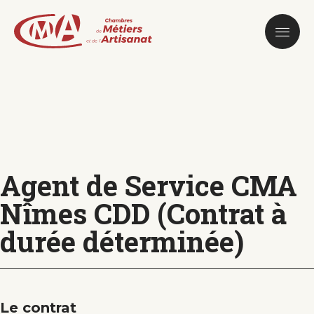
Aller
au
contenu
principal
Agent de Service CMA
Nîmes CDD (Contrat à
durée déterminée)
Le contrat