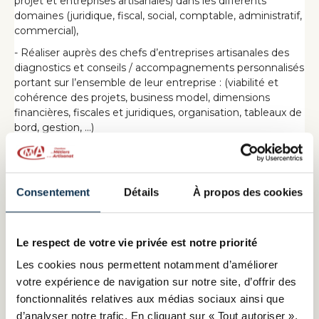
projet et entreprises artisanales) dans les différents
domaines (juridique, fiscal, social, comptable, administratif,
commercial),
- Réaliser auprès des chefs d’entreprises artisanales des
diagnostics et conseils / accompagnements personnalisés
portant sur l’ensemble de leur entreprise : (viabilité et
cohérence des projets, business model, dimensions
financières, fiscales et juridiques, organisation, tableaux de
bord, gestion, …)
- Elaborer des prévisionnels financiers et formaliser les
dossiers de financement ou de demandes d’aides et mise
en relation auprès des banques et des organismes privés
Consentement
Détails
À propos des cookies
ou publics
- Promouvoir, prescrire l’offre de services de la CMANA64
et de ses partenaires notamment par des actions de
Le respect de votre vie privée est notre priorité
prospection en lien avec les objectifs du service.
Les cookies nous permettent notamment d’améliorer
Animation collective et de formation
votre expérience de navigation sur notre site, d’offrir des
- Animer des opérations de sensibilisation (réunions
fonctionnalités relatives aux médias sociaux ainsi que
d’information, salons, forums).
d’analyser notre trafic. En cliquant sur « Tout autoriser »,