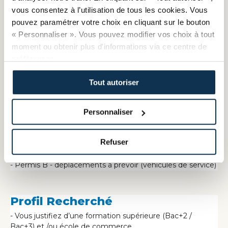
- Animer des sessions de formations (qualifiantes ou
vous consentez à l’utilisation de tous les cookies. Vous
diplômantes) pour des publics de porteurs de projets et de
pouvez paramétrer votre choix en cliquant sur le bouton
chefs d’entreprises en particulier sur les thématiques de
« Personnaliser ». Vous pouvez modifier vos choix à tout
l’entrepreneuriat, comptabilité - gestion - analyse
moment ou obtenir plus d'informations via ce centre de
financière
préférences.
- Le cas échéant concevoir et réaliser des outils,
documents et supports nécessaires
Tout autoriser
INFORMATIONS COMPLEMENTAIRES
- Temps de travail hebdomadaire : 37H30 sur de 4,5 jours
Personnaliser
ou en alterné 4 jours / 5 jours - Télétravail possible
- Rémunération 29 848 € brut sur 13 mois
Refuser
- Tickets restaurant / mutuelle / prévoyance
- Permis B - déplacements à prévoir (véhicules de service)
Profil Recherché
- Vous justifiez d’une formation supérieure (Bac+2 /
Bac+3) et /ou école de commerce.