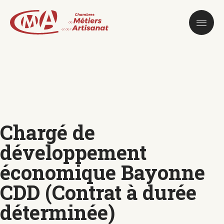
Aller
au
contenu
principal
Chargé de
développement
économique Bayonne
CDD (Contrat à durée
déterminée)