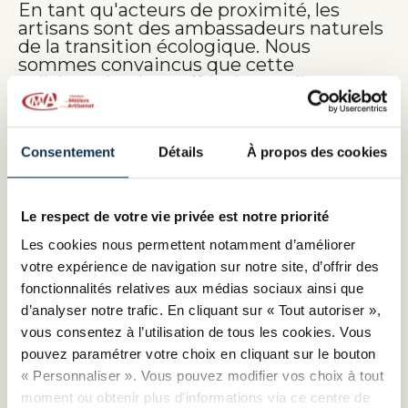
En tant qu'acteurs de proximité, les
artisans sont des ambassadeurs naturels
de la transition écologique. Nous
sommes convaincus que cette
collaboration leur offrira les outils et
l'accompagnement nécessaires pour
intégrer des pratiques de mobilité
respectueuses de l'environnement dans
Consentement
Détails
À propos des cookies
leur quotidien professionnel. Les CMA
sont pleinement engagées à les soutenir
dans cette transition, en leur offrant des
formations, des conseils personnalisés et
Le respect de votre vie privée est notre priorité
un réseau d'experts pour les guider pas à
pas.
Les cookies nous permettent notamment d’améliorer
votre expérience de navigation sur notre site, d’offrir des
Joël Fourny
fonctionnalités relatives aux médias sociaux ainsi que
président de CMA France
d’analyser notre trafic. En cliquant sur « Tout autoriser »,
vous consentez à l’utilisation de tous les cookies. Vous
pouvez paramétrer votre choix en cliquant sur le bouton
Notre posture, qui répond aux impératifs
« Personnaliser ». Vous pouvez modifier vos choix à tout
imposés par les ZFE-m et la hausse des
moment ou obtenir plus d'informations via ce centre de