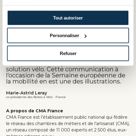
coûts de l’énergie, est pragmatique et
préférences.
concrète : encourager les artisans en
milieu urbain à opter pour le vélo pour la
Tout autoriser
majorité de leurs déplacements
professionnels avec des vélos-cargos
et/ou des remorques adaptées à la
Personnaliser
diversité de leur quotidien. Grâce à notre
partenariat avec la CMA France, nous
combinons toutes les expertises pour
Refuser
accompagner les entreprises, les
créateurs ou les repreneurs vers la
solution vélo. Cette communication à
l’occasion de la Semaine européenne de
la mobilité en est une des illustrations.
Marie-Astrid Leray
co-présidente des Boîtes à Vélo - France
A propos de CMA France
CMA France est l’établissement public national qui fédère
le réseau des chambres de métiers et de l’artisanat (CMA),
un réseau composé de 11 000 experts et 2 500 élus, eux-