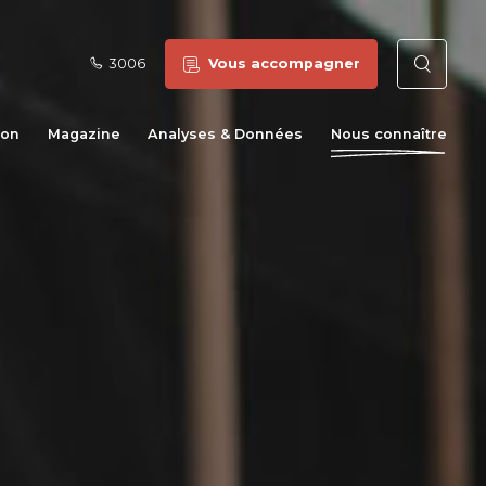
3006
Vous accompagner
Reche
ion
Magazine
Analyses & Données
Nous connaître