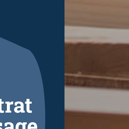
trat
sage