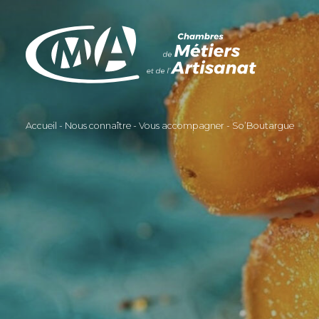
Aller
au
contenu
principal
Accueil
Nous connaître
Vous accompagner
So’Boutargue