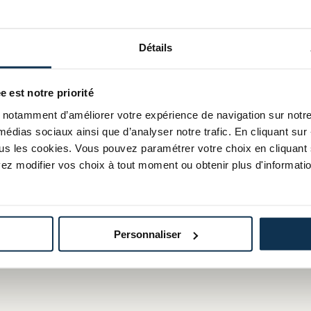
avande.
Détails
tisée, une innovation unique
e est notre priorité
lopper des recettes originales
notamment d’améliorer votre expérience de navigation sur notre s
igeants, avec des créations
médias sociaux ainsi que d’analyser notre trafic. En cliquant sur 
tous les cookies. Vous pouvez paramétrer votre choix en cliquant 
ez modifier vos choix à tout moment ou obtenir plus d'informatio
Personnaliser