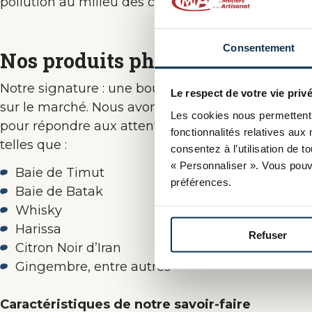
pollution au milieu des champs d’oliviers et de l
Consentement
Nos produits phares
Notre signature : une boutargue affinée et aroma
Le respect de votre vie privé
sur le marché. Nous avons été les premiers à déve
Les cookies nous permettent 
pour répondre aux attentes des palais les plus ex
fonctionnalités relatives aux 
telles que :
consentez à l’utilisation de 
« Personnaliser ». Vous pouv
Baie de Timut
préférences.
Baie de Batak
Whisky
Harissa
Refuser
Citron Noir d’Iran
Gingembre, entre autres
Caractéristiques de notre savoir-faire