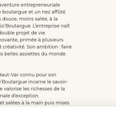
’aventure entrepreneuriale
e boutargue et un nez affûté
 douce, moins salée, à la
So’Boutargue. L’entreprise naît
double projet de vie.
ovante, primée à plusieurs
t créativité. Son ambition : faire
us belles assiettes du monde.
Haut-Var connu pour son
’Boutargue incarne le savoir-
se valorise les richesses de la
nale d’exception.
t salées à la main puis mises
ce verte, loin de toute