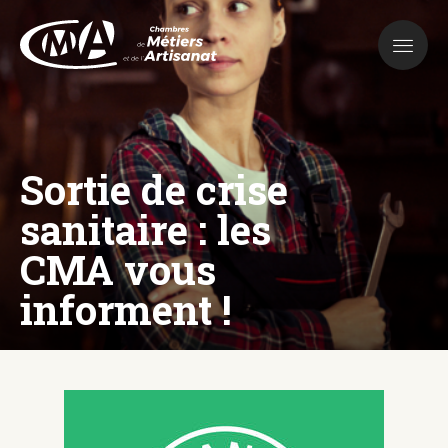
Aller
au
contenu
principal
Sortie de crise
sanitaire : les
CMA vous
informent !