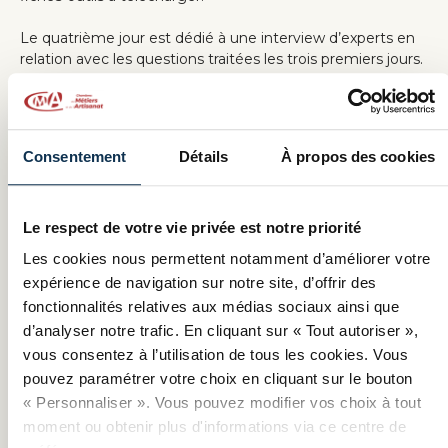
Le quatrième jour est dédié à une interview d’experts en
relation avec les questions traitées les trois premiers jours.
Le dernier jour sera consacré à une activité interactive
d’accompagnement de certains entrepreneurs
sélectionnés pour l’exemplarité de leur projet de
Consentement
Détails
À propos des cookies
développement numérique.
La prochaine session de la formation
Ma TPE gagne avec
le numérique
sera
diffusée en ligne
sur la plateforme
Le respect de votre vie privée est notre priorité
FUN-MOOC
à partir du 14 mars 2023
et
jusqu'au 25
Les cookies nous permettent notamment d’améliorer votre
avril 2023
. La formation en ligne s'étale sur une durée de
expérience de navigation sur notre site, d’offrir des
3 semaines , à raison de 2 ou 3 heures de travail par
fonctionnalités relatives aux médias sociaux ainsi que
semaine
.
d’analyser notre trafic. En cliquant sur « Tout autoriser »,
Un autre session aura lieu en 2023 à partir du 22 mai 2023
vous consentez à l’utilisation de tous les cookies. Vous
(ouverture des inscriptions : mars 2023)
pouvez paramétrer votre choix en cliquant sur le bouton
« Personnaliser ». Vous pouvez modifier vos choix à tout
moment ou obtenir plus d'informations via ce centre de
Plus d'informations et lien d'inscription sur