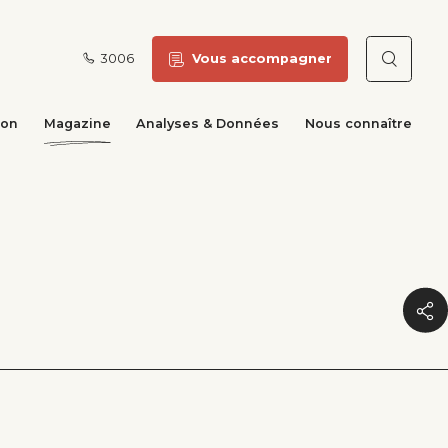
3006
Vous accompagner
Reche
ion
Magazine
Analyses & Données
Nous connaître