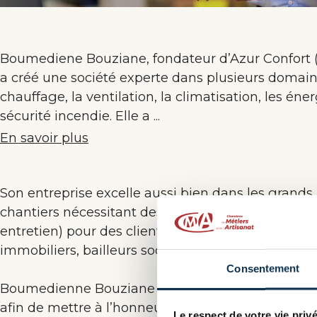
Boumediene Bouziane, fondateur d’Azur Confort 
a créé une société experte dans plusieurs domaines
chauffage, la ventilation, la climatisation, les éne
sécurité incendie. Elle a ...
En savoir plus
Son entreprise excelle aussi bien dans les grands 
chantiers nécessitant des missions diverses (étude
entretien) pour des clients particuliers ou profes
immobiliers, bailleurs sociaux, institutions…).
Consentement
Boumedienne Bouziane a mis en place la soirée d
afin de mettre à l’honneur et de récompenser l’i
Le respect de votre vie privé