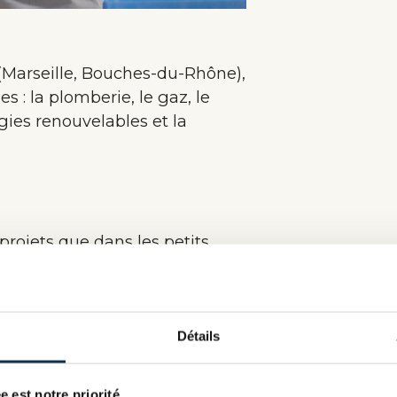
(Marseille, Bouches-du-Rhône),
 : la plomberie, le gaz, le
rgies renouvelables et la
projets que dans les petits
s, exécution, exploitation et
sionnels (promoteurs
Détails
es « trophées Azur Confort»
nvestissement de ses 84
e est notre priorité