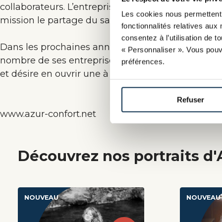
collaborateurs. L’entreprise se positionne comme
Les cookies nous permettent 
mission le partage du savoir par l’apprentissage.
fonctionnalités relatives aux 
consentez à l’utilisation de 
Dans les prochaines années, Boumedienne Bouzi
« Personnaliser ». Vous pouv
nombre de ses entreprises ; il possède déjà une a
préférences.
et désire en ouvrir une à Paris et à Lyon.
Refuser
www.azur-confort.net
Découvrez nos portraits d'
NOUVEAU
NOUVEAU