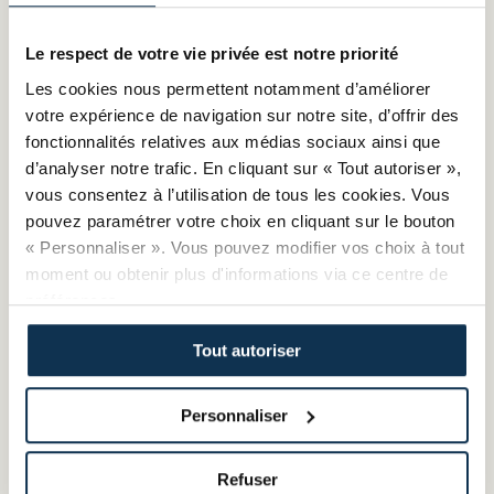
Le respect de votre vie privée est notre priorité
Les cookies nous permettent notamment d’améliorer
votre expérience de navigation sur notre site, d’offrir des
Comment déposer sa candidature EPV ?
fonctionnalités relatives aux médias sociaux ainsi que
d’analyser notre trafic. En cliquant sur « Tout autoriser »,
vous consentez à l’utilisation de tous les cookies. Vous
pouvez paramétrer votre choix en cliquant sur le bouton
« Personnaliser ». Vous pouvez modifier vos choix à tout
Comment se fait l'instruction des dossiers EPV ?
moment ou obtenir plus d'informations via ce centre de
préférences.
Tout autoriser
L'utilisation de la mention RGE a-t-elle une
"durée" légale ?
Personnaliser
Refuser