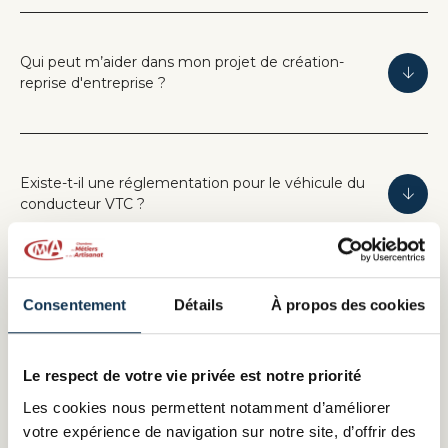
Qui peut m’aider dans mon projet de création-
reprise d'entreprise ?
Existe-t-il une réglementation pour le véhicule du
conducteur VTC ?
La formation VTC peut-elle être financée par le
Consentement
Détails
À propos des cookies
CPF (Compte Personnel de Formation) ?
Le respect de votre vie privée est notre priorité
Les cookies nous permettent notamment d’améliorer
votre expérience de navigation sur notre site, d’offrir des
Comment obtenir la carte professionnelle VTC ?