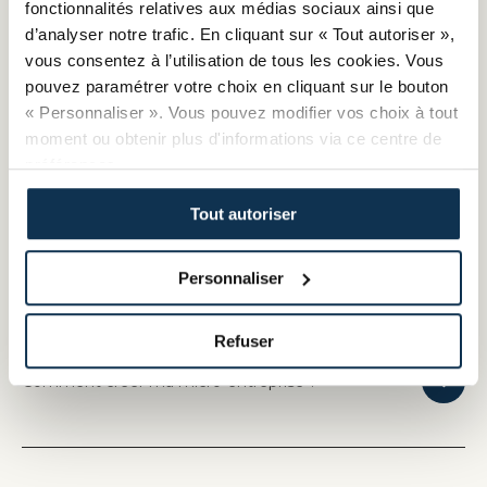
fonctionnalités relatives aux médias sociaux ainsi que
d’analyser notre trafic. En cliquant sur « Tout autoriser »,
vous consentez à l’utilisation de tous les cookies. Vous
pouvez paramétrer votre choix en cliquant sur le bouton
Peut-on être chauffeur VTC sans posséder de
« Personnaliser ». Vous pouvez modifier vos choix à tout
carte professionnelle ?
moment ou obtenir plus d'informations via ce centre de
préférences.
Tout autoriser
Comment bénéficier du service Veille Artisanat
Personnaliser
Refuser
Comment créer ma micro-entreprise ?