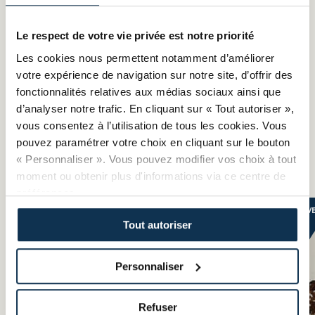
Motivations
Emily Chatellier a plusieurs objectifs professionnels dont la
Le respect de votre vie privée est notre priorité
formation. Après l’obtention de son BTS, elle souhaiterait
Les cookies nous permettent notamment d’améliorer
se lancer dans la formation TEAVA (Technicienne Experte
votre expérience de navigation sur notre site, d’offrir des
Après-Vente Automobile), un Certificat de Qualification
fonctionnalités relatives aux médias sociaux ainsi que
Professionnelle spécifique à BMW. Ensuite, elle voudrait
intégrer une marque d’automobiles de prestige et gravir
d’analyser notre trafic. En cliquant sur « Tout autoriser »,
les échelons et devenir Directrice Après-Vente. L’objectif
vous consentez à l’utilisation de tous les cookies. Vous
final et idéal serait de créer son propre garage.
pouvez paramétrer votre choix en cliquant sur le bouton
« Personnaliser ». Vous pouvez modifier vos choix à tout
Découvrez nos portraits d'Apprentis
moment ou obtenir plus d'informations via ce centre de
préférences.
NOUVEAU
NOUV
Tout autoriser
Personnaliser
Refuser