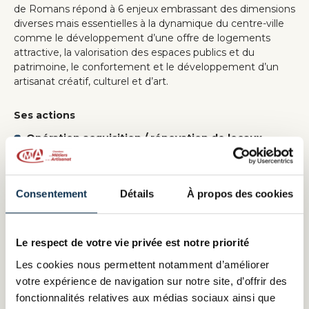
de Romans répond à 6 enjeux embrassant des dimensions
diverses mais essentielles à la dynamique du centre-ville
comme le développement d’une offre de logements
attractive, la valorisation des espaces publics et du
patrimoine, le confortement et le développement d’un
artisanat créatif, culturel et d’art.
Ses actions
Opération acquisition / rénovation de locaux
commerciaux :
La ville a fait l’acquisition de 3 rez-de-
chaussée stratégiques en cœur de ville (avec le soutien
de la région AURA)pour réimplanter des activités
Consentement
Détails
À propos des cookies
génératrices de flux en centre-ville (campus connecté,
centre d’art, nouvelle offre de restauration)
Le respect de votre vie privée est notre priorité
Opérations de boutiques éphémères
Les cookies nous permettent notamment d’améliorer
votre expérience de navigation sur notre site, d’offrir des
Création d’un réseau des propriétaires et d’un
observatoire de l’immobilier commercial
fonctionnalités relatives aux médias sociaux ainsi que