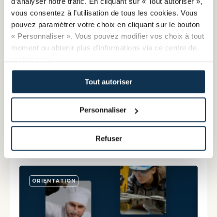
d’analyser notre trafic. En cliquant sur « Tout autoriser »,
PORTRAIT D'ARTISAN
PORTRAIT D'ARTISAN
vous consentez à l’utilisation de tous les cookies. Vous
Vincent Gosset
CFA Simone Veil
pouvez paramétrer votre choix en cliquant sur le bouton
Artisan boucher
CMA Normandie
« Personnaliser ». Vous pouvez modifier vos choix à tout
moment ou obtenir plus d'informations via ce centre de
préférences.
Tout autoriser
PORTRAIT D'ARTISAN
PORTRAIT D'ARTISAN
EFMA
Séverine Montécot
Personnaliser
CMA Auvergne-Rhône-Alpes
Prix Madame Engagée 2022
Refuser
ORIENTATION