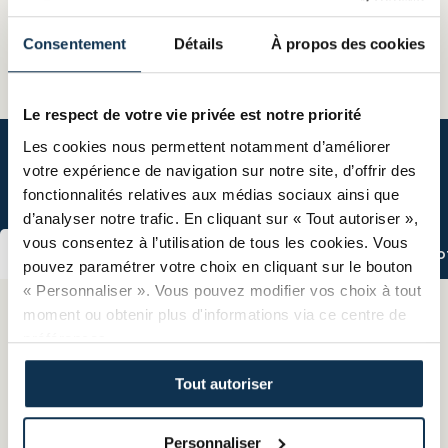
Consentement
Détails
À propos des cookies
Le respect de votre vie privée est notre priorité
Les cookies nous permettent notamment d’améliorer
votre expérience de navigation sur notre site, d’offrir des
Quelle formation ?
fonctionnalités relatives aux médias sociaux ainsi que
d’analyser notre trafic. En cliquant sur « Tout autoriser »,
vous consentez à l’utilisation de tous les cookies. Vous
Après le collège
Après le CAP
Reconversion pro
pouvez paramétrer votre choix en cliquant sur le bouton
« Personnaliser ». Vous pouvez modifier vos choix à tout
moment ou obtenir plus d'informations via ce centre de
préférences.
CAP
Le diplôme de Certificat d’Aptitude Professionnel,
Tout autoriser
également connu sous le nom de "CAP" est une
formation qualifiante et professionnelle de deux ans,
Personnaliser
accessible généralement après une classe de troisième au