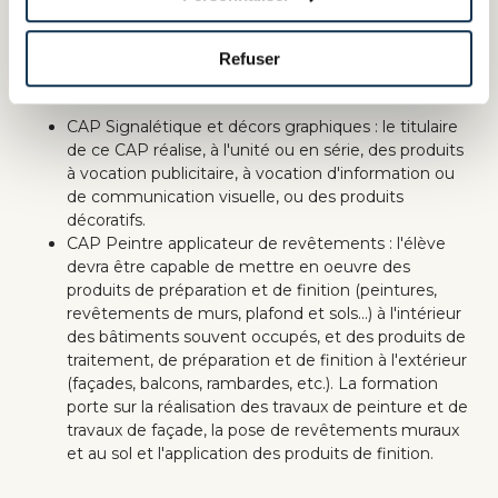
collège. Aucun diplôme ne sera requis mais, les étudiants
devront être au moins âgés de 16 ans. Pour un cursus
Refuser
d’études en alternance, la signature d’un contrat
d’apprentissage sera obligatoire.
CAP Signalétique et décors graphiques : le titulaire
de ce CAP réalise, à l'unité ou en série, des produits
à vocation publicitaire, à vocation d'information ou
de communication visuelle, ou des produits
décoratifs.
CAP
Peintre applicateur de revêtements
: l'élève
devra être capable de mettre en oeuvre des
produits de préparation et de finition (peintures,
revêtements de murs, plafond et sols...) à l'intérieur
des bâtiments souvent occupés, et des produits de
traitement, de préparation et de finition à l'extérieur
(façades, balcons, rambardes, etc.). La formation
porte sur la réalisation des travaux de peinture et de
travaux de façade, la pose de revêtements muraux
et au sol et l'application des produits de finition.