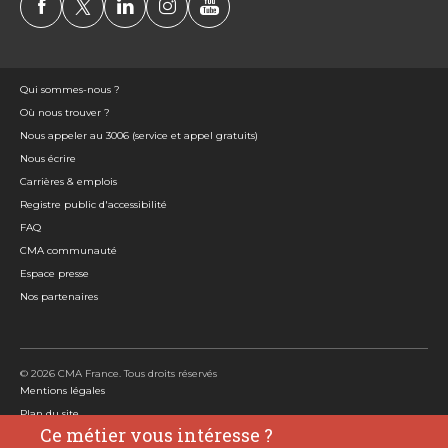
Qui sommes-nous ?
Où nous trouver ?
Nous appeler au 3006 (service et appel gratuits)
Nous écrire
Carrières & emplois
Registre public d'accessibilité
FAQ
CMA communauté
Espace presse
Nos partenaires
© 2026 CMA France. Tous droits réservés
Mentions légales
Plan du site
Ce métier vous intéresse ?
Politique de protection des données